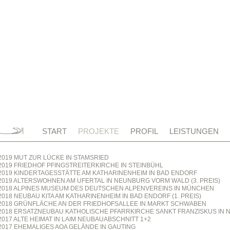
START
PROJEKTE
PROFIL
LEISTUNGEN
2019 MUT ZUR LÜCKE IN STAMSRIED
2019 FRIEDHOF PFINGSTREITERKIRCHE IN STEINBÜHL
2019 KINDERTAGESSTÄTTE AM KATHARINENHEIM IN BAD ENDORF
2019 ALTERSWOHNEN AM UFERTAL IN NEUNBURG VORM WALD (3. PREIS)
2018 ALPINES MUSEUM DES DEUTSCHEN ALPENVEREINS IN MÜNCHEN
2018 NEUBAU KITA AM KATHARINENHEIM IN BAD ENDORF (1. PREIS)
2018 GRÜNFLÄCHE AN DER FRIEDHOFSALLEE IN MARKT SCHWABEN
2018 ERSATZNEUBAU KATHOLISCHE PFARRKIRCHE SANKT FRANZISKUS IN N
2017 ALTE HEIMAT IN LAIM NEUBAUABSCHNITT 1+2
2017 EHEMALIGES AOA GELÄNDE IN GAUTING