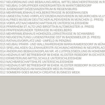
2017 NEUORDNUNG UND BEBAUUNG AREAL WITTELSBACHERSTRASSE IN RE
2017 NEUBAU 3-GRUPPIGER KINDERGARTEN IN MARKTOBERDORF
2016 JUGENDAMT DIÖZESANZENTRUM IN REGENSBURG
2016 MEHRFAMILIENHAUS HOLBEINSTRASSE IN BOGENHAUSEN
2016 UMGESTALTUNG VORPLATZ ERZIEHUNGSVEREIN IN NEUKIRCHEN-VLU
2016 ALPINES MUSEUM DEUTSCHER ALPENVEREIN IN MÜNCHEN (1. PREIS)
2016 VORPLATZ NACHBARSCHAFTSHILFE UNTERSCHLEISSHEIM
2016 PFARRHEIM ST. ALTO UND BIRGITTA IN ALTOMÜNSTER (4. PREIS)
2016 PFAFFENGRUNDER TERRASSE IN HEIDELBERG
2015 MEHRFAMILIENHAUS HOHENZOLLERNSTRASSE IN SCHWABING
2015 NEUGESTALTUNG LUISENSTRASSE OST IN BADENWEILER (5. PREIS)
2015 RATHAUSVORPLATZ UND -UMFELD IN PENZING
2015 NEUBAU PFARR- UND WALLFAHRERHEIM MARIA RAMERSDORF IN MÜ
2015 SPIELANLAGEN OLLENHAUERSTR./SCHUMACHERRING IN NEUPERLAC
2014 ÄNDERUNG BEBAUUNGSPLAN NR. 45 LUITPOLDSIEDLUNG IN HOHEN
2014 HEIZHAUS MIT BETRIEBSHOF IM EHEM. KLOSTER REBDORF IN EICHSTÄ
2013 ERWEITERUNG MITTELSCHULE UNTERSCHLEISSHEIM
2013 NACHBARSCHAFTSHILFE UNTERSCHLEISSHEIM
2013 HEIZHAUS MIT BETRIEBSHOF IM EHEM. KLOSTER REBDORF IN EICHSTÄ
2013 WÜRMGRÜNZUG AM MANZINGER WEG IN PASING
2012 SOMMER9 GOES MUNICH CREATIVE BUSINESS WEEK
2012 TERRASSENGARTEN MIT SCHWIMMTEICH IN NIEDERVIEHBACH
2012 WOHN- UND GESCHÄFTSHAUS TEGERNSEER LANDSTRASSE IN MÜNC
2012 EINFAMILIENHAUS ALS RÜCKGEBÄUDE ALPENSTRASSE IN MÜNCHEN
2012 TEMPORÄRE INSTALLATION FÜR THE FABRIC IM MAXIMILIANSFORUM
2012 UMGESTALTUNG FAMILIENGARTEN IN SCHWANDORF
2011 SOCIAL DAY MITTELSCHULE PERLACHERSTRASSE IN MÜNCHEN
2011 CAMPUS GOETHE-GYMNASIUM/RUTHENEUM IN GERA
2011 NEUBAU HESSENWALDSCHULE IN WEITERSTADT
2011 ULRICH WOLF PREIS 2011 GARTENHÖFE FÜR BAUHERRN-GEMEINSCH