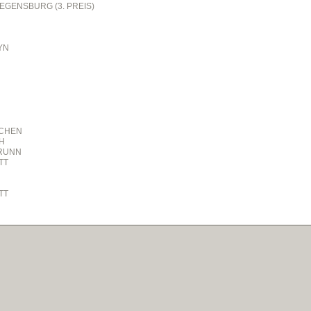
GENSBURG (3. PREIS)
YN
NCHEN
H
BRUNN
TT
TT
HEN
AFTEN