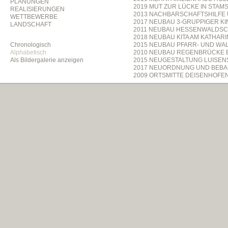
PLANUNGEN
2019 MUT ZUR LÜCKE IN STAM
REALISIERUNGEN
2013 NACHBARSCHAFTSHILFE
WETTBEWERBE
2017 NEUBAU 3-GRUPPIGER 
LANDSCHAFT
2011 NEUBAU HESSENWALDSC
2018 NEUBAU KITA AM KATHARI
Chronologisch
2015 NEUBAU PFARR- UND W
Alphabetisch
2010 NEUBAU REGENBRÜCKE B
Als Bildergalerie anzeigen
2015 NEUGESTALTUNG LUISENS
2017 NEUORDNUNG UND BEBAU
2009 ORTSMITTE DEISENHOFEN
2016 PFAFFENGRUNDER TERRA
2016 PFARRHEIM ST. ALTO UND 
2009 PFARRKIRCHE MARIÄ HIM
2010 PRIVATER HAUSGARTEN 
2010 PRIVATGARTENANLAGE I
2009 PRIVATGARTENANLAGE I
2009 PRIVATGARTENANLAGE IN
2015 RATHAUSVORPLATZ UND 
2005 REESE-SHERIDAN-KASER
2010 RETTUNGSWACHE JOHANN
2011 SOCIAL DAY MITTELSCH
2012 SOMMER9 GOES MUNICH 
2015 SPIELANLAGEN OLLENH
2012 TEMPORÄRE INSTALLATIO
2012 TERRASSENGARTEN MIT 
2011 ULRICH WOLF PREIS 20
2012 UMGESTALTUNG FAMILIE
2016 UMGESTALTUNG VORPLAT
2009 URNENSTELENANLAGE F