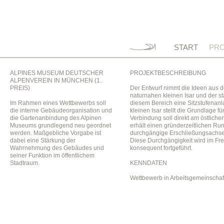
START
PRO
ALPINES MUSEUM DEUTSCHER
PROJEKTBESCHREIBUNG
ALPENVEREIN IN MÜNCHEN (1.
PREIS)
Der Entwurf nimmt die Ideen aus d
naturnahen kleinen Isar und der s
Im Rahmen eines Wettbewerbs soll
diesem Bereich eine Sitzstufenanl
die interne Gebäudeorganisation und
kleinen Isar stellt die Grundlage
die Gartenanbindung des Alpinen
Verbindung soll direkt am östlic
Museums grundlegend neu geordnet
erhält einen gründerzeitlichen Ru
werden. Maßgebliche Vorgabe ist
durchgängige Erschließungsachse 
dabei eine Stärkung der
Diese Durchgängigkeit wird im F
Wahrnehmung des Gebäudes und
konsequent fortgeführt.
seiner Funktion im öffentlichem
Stadtraum.
KENNDATEN
Wettbewerb in Arbeitsgemeinschaft 