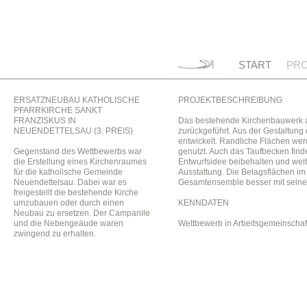
START
PRO
ERSATZNEUBAU KATHOLISCHE
PROJEKTBESCHREIBUNG
PFARRKIRCHE SANKT
FRANZISKUS IN
Das bestehende Kirchenbauwerk au
NEUENDETTELSAU (3. PREIS)
zurückgeführt. Aus der Gestaltun
entwickelt. Randliche Flächen wer
Gegenstand des Wettbewerbs war
genutzt. Auch das Taufbecken find
die Erstellung eines Kirchenraumes
Entwurfsidee beibehalten und weit
für die katholische Gemeinde
Ausstattung. Die Belagsflächen i
Neuendettelsau. Dabei war es
Gesamtensemble besser mit sein
freigestellt die bestehende Kirche
umzubauen oder durch einen
KENNDATEN
Neubau zu ersetzen. Der Campanile
und die Nebengeäude waren
Wettbewerb in Arbeitsgemeinschaft 
zwingend zu erhalten.