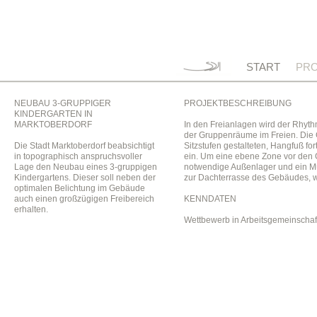
START
PRO
NEUBAU 3-GRUPPIGER
PROJEKTBESCHREIBUNG
KINDERGARTEN IN
MARKTOBERDORF
In den Freianlagen wird der Rhyt
der Gruppenräume im Freien. Die G
Die Stadt Marktoberdorf beabsichtigt
Sitzstufen gestalteten, Hangfuß fo
in topographisch anspruchsvoller
ein. Um eine ebene Zone vor den 
Lage den Neubau eines 3-gruppigen
notwendige Außenlager und ein Mü
Kindergartens. Dieser soll neben der
zur Dachterrasse des Gebäudes, we
optimalen Belichtung im Gebäude
auch einen großzügigen Freibereich
KENNDATEN
erhalten.
Wettbewerb in Arbeitsgemeinschaft