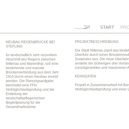
START
PRO
PROJEKTBESCHREIBUNG
NEUBAU REGENBRÜCKE BEI
STEFLING
Die Stadt Nittenau plant das bes
Überfuhr durch einen Brückenneub
Im landschaftlich sehr reizvollem
Zustandes aus. Die neue Überfahrt
Abschnitt des Regens zwischen
anstelle der bisherigen drei Vorla
Nittenau und Marienthal, soll eine
zurückgesetzten und massiveren Auf
bestehende und marode
Brückenverbindung aus dem Jahr
KENNDATEN
1910 durch einen Neubau ersetzt
werden. Die Planungsaufgabe
Projekt in Zusammenarbeit mit Büro
beinhaltet eine FFH-
Verträglichkeitsprüfung und eine
Verträglichkeitsprüfung und die
Erstellung der
landschaftspflegerischen
Begleitplanung für die
Gesamtmaßnahme.