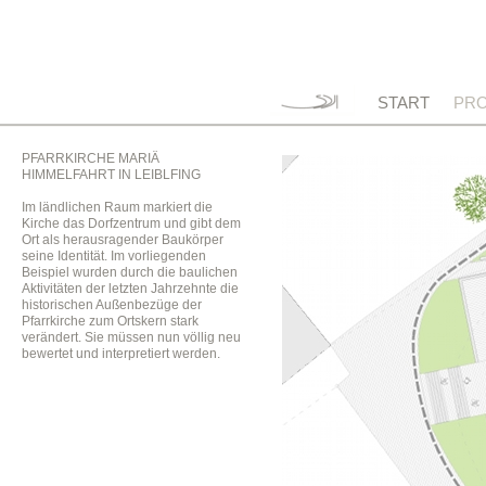
START
PRO
PFARRKIRCHE MARIÄ
HIMMELFAHRT IN LEIBLFING
Im ländlichen Raum markiert die
Kirche das Dorfzentrum und gibt dem
Ort als herausragender Baukörper
seine Identität. Im vorliegenden
Beispiel wurden durch die baulichen
Aktivitäten der letzten Jahrzehnte die
historischen Außenbezüge der
Pfarrkirche zum Ortskern stark
verändert. Sie müssen nun völlig neu
bewertet und interpretiert werden.