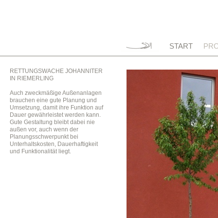
START
PRO
RETTUNGSWACHE JOHANNITER
IN RIEMERLING
Auch zweckmäßige Außenanlagen
brauchen eine gute Planung und
Umsetzung, damit ihre Funktion auf
Dauer gewährleistet werden kann.
Gute Gestaltung bleibt dabei nie
außen vor, auch wenn der
Planungsschwerpunkt bei
Unterhaltskosten, Dauerhaftigkeit
und Funktionalität liegt.