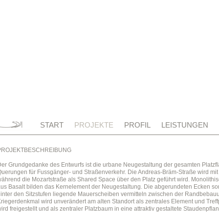
START
PROJEKTE
PROFIL
LEISTUNGEN
PROJEKTBESCHREIBUNG
er Grundgedanke des Entwurfs ist die urbane Neugestaltung der gesamten Platzf
uerungen für Fussgänger- und Straßenverkehr. Die Andreas-Bräm-Straße wird mit 
ährend die Mozartstraße als Shared Space über den Platz geführt wird. Monolith
us Basalt bilden das Kernelement der Neugestaltung. Die abgerundeten Ecken so
inter den Sitzstufen liegende Mauerscheiben vermitteln zwischen der Randbebauu
riegerdenkmal wird unverändert am alten Standort als zentrales Element und Treff
ird freigestellt und als zentraler Platzbaum in eine attraktiv gestaltete Staudenpfla