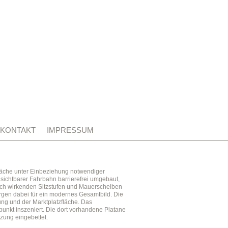
KONTAKT
IMPRESSUM
läche unter Einbeziehung notwendiger
sichtbarer Fahrbahn barrierefrei umgebaut,
isch wirkenden Sitzstufen und Mauerscheiben
rgen dabei für ein modernes Gesamtbild. Die
ng und der Marktplatzfläche. Das
punkt inszeniert. Die dort vorhandene Platane
nzung eingebettet.