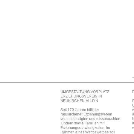
UMGESTALTUNG VORPLATZ
ERZIEHUNGSVEREIN IN
NEUKIRCHEN-VLUYN
D
Q
Seit 170 Jahren hilft der
w
Neukirchener Erziehungsverein
a
vernachlässigten und missbrauchten
h
Kindern sowie Familien mit
K
Erziehungsschwierigkeiten. Im
w
Rahmen eines Wettbewerbes soll